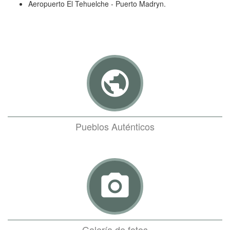
Aeropuerto El Tehuelche - Puerto Madryn.
public
Pueblos Auténticos
photo_camera
Galería de fotos