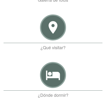
room
¿Qué visitar?
hotel
¿Dónde dormir?