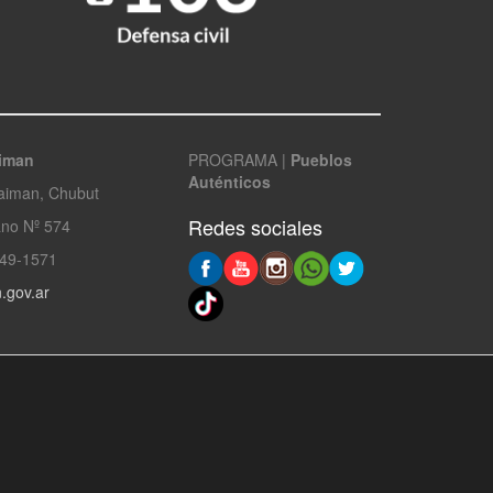
aiman
PROGRAMA |
Pueblos
Auténticos
Gaiman, Chubut
Redes sociales
no Nº 574
49-1571
.gov.ar