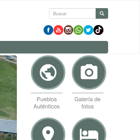
Formulario
Buscar
de
búsqueda
public
photo_camera
Pueblos
Galería de
Auténticos
fotos
room
hotel